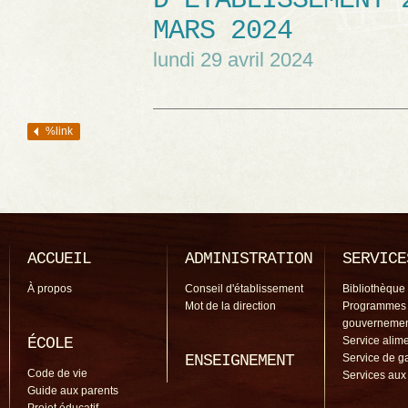
D’ÉTABLISSEMENT 
MARS 2024
lundi 29 avril 2024
%link
Navigation des articles
ACCUEIL
ADMINISTRATION
SERVICE
À propos
Conseil d'établissement
Bibliothèque
Mot de la direction
Programmes
gouverneme
ÉCOLE
Service alime
ENSEIGNEMENT
Service de g
Code de vie
Services aux
Guide aux parents