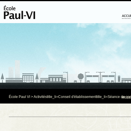
ACCU
École Paul VI
>
Activités
title_li=
Conseil d'établissement
title_li=
Séance de com
Mozaï