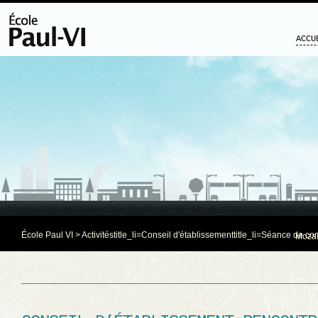
ACCU
École Paul VI
>
Activités
title_li=
Conseil d'établissement
title_li=
Séance de com
Mozaï